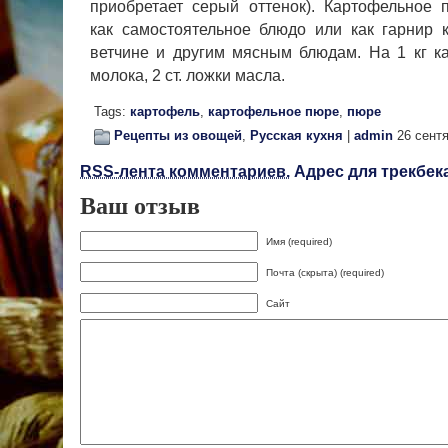
приобретает серый оттенок). Картофельное 
как самостоя­тельное блюдо или как гарнир к
ветчине и другим мясным блюдам. На 1 кг к
молока, 2 ст. ложки масла.
Tags:
картофель
,
картофельное пюре
,
пюре
Рецепты из овощей
,
Русская кухня
|
admin
26 сентя
RSS-лента комментариев.
Адрес для трекбека
Ваш отзыв
Имя (required)
Почта (скрыта) (required)
Сайт