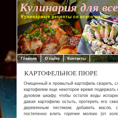
Кулинария для вс
Кулинарные рецепты со всего мира!
Главная
О сайте
Контакты
КАРТОФЕЛЬНОЕ ПЮРЕ
Очищенный и промытый картофель сварить, сл
картофелем еще некоторое время по­держать 
духовом шкафу, чтобы остаток воды испари
давая карто­фелю остыть, протереть его скв
деревянным пестиком; добавить масло, с
постепенно влить горячее молоко (oт хол