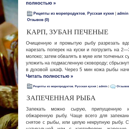
полностью »
Рецепты из морепродуктов
,
Русская кухня
|
admin
Отзывов (0)
КАРП, ЗУБАН ПЕЧЕНЫЕ
Очищенную и промытую рыбу разрезать вдол
нарезать поперек на куски и погрузить на 2
молоко; затем обвалять в муке или толченых с
уложить на под­масленную сковороду; сбрызнут
в духовой шкаф. Через 5 мин кожа рыбы начн
Читать полностью »
Рецепты из морепродуктов
,
Русская кухня
|
admin
|
Отзывов
ЗАПЕЧЕННАЯ РЫБА
Запекать можно сырую, припущенную ил
обжаренную рыбу. Чаще всего для запекани
снятое с рыбы, или целую некрупную рыбу. 
натуральной или с карто­фелем, жарену