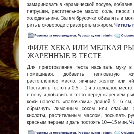
замариновать в керамической посуде, добавив 
петрушки, растительное масло, соль, перси
холодильнике. Затем брусочки обвалять в мол
рить в сковороде с разогретым жиром.
Читать 
Рецепты из морепродуктов
,
Русская кухня
|
admin
|
Отзывов
ФИЛЕ ХЕКА ИЛИ МЕЛКАЯ Р
ЖАРЕННЫЕ В ТЕСТЕ
Для приготовления теста насыпать муку в
помешивая, добавить тепловатую жид­
растопленное масло, яичные желтки или яй
Поставить тесто на 0,5— 1 ч в холодное место
в пену и доба­вить в тесто перед жарением р
кожи нарезать «палочками» дли­ной 5—6 см,
сбрызнуть лимонным соком или слабым р
кислоты, рас­тительным маслом, посыпать р
красным перцем и дать постоять 10—15 мин.
Ч
Рецепты из морепродуктов
,
Русская кухня
|
admin
|
Отзывов