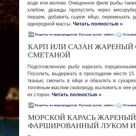
воде или молоке. Очищенное филе ры­бы также
хлебом, дважды пропус­тить через мясорубк
перцем, доба­вить сырое яйцо, перемешать 
од­нородной массы.
Читать полностью »
Рецепты из морепродуктов
,
Русская кухня
|
admin
|
Отзывов
КАРП ИЛИ САЗАН ЖАРЕНЫЙ
СМЕТАНОЙ
Подготовленную рыбу нарезать порционными 
Посолить, выдержать в прохладном мес­те 15 
тканью, смочить в яйце и обвалять в сухарях
топленым мас­лом сковороду, выложить в нее р
их сторон.
Читать полностью »
Рецепты из морепродуктов
,
Русская кухня
|
admin
|
Отзывов
МОРСКОЙ КАРАСЬ ЖАРЕНЫЙ
ФАРШИРОВАННЫЙ ЛУКОМ И