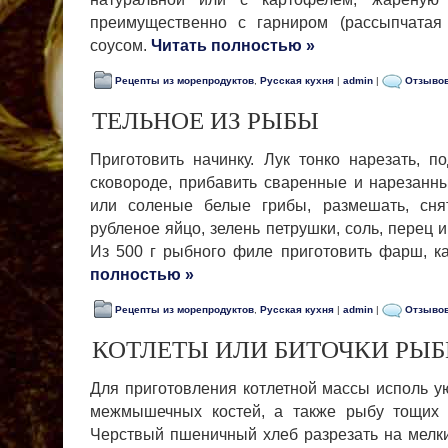
преимущественно с гарниром (рассыпчатая
соусом.
Читать полностью »
Рецепты из морепродуктов
,
Русская кухня
|
admin
|
Отзывов
ТЕЛЬНОЕ ИЗ РЫБЫ
Приготовить начинку. Лук тонко нарезать, п
сковороде, прибавить сваренные и на­резан
или соленые белые грибы, размешать, сня
рубленое яйцо, зе­лень петрушки, соль, перец 
Из 500 г рыбного филе приготовить фарш, ка
полностью »
Рецепты из морепродуктов
,
Русская кухня
|
admin
|
Отзывов
КОТЛЕТЫ ИЛИ БИТОЧКИ РЫ
Для приготовления котлетной массы исполь у
межмышечных костей, а также рыбу тощих п
Черствый пшеничный хлеб разрезать на мелкие