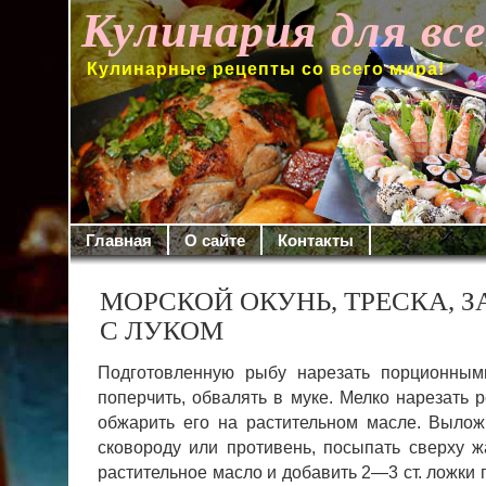
Кулинария для вс
Кулинарные рецепты со всего мира!
Главная
О сайте
Контакты
МОРСКОЙ ОКУНЬ, ТРЕСКА, 
С ЛУКОМ
Подготовленную рыбу нарезать порционными 
поперчить, обвалять в муке. Мелко наре­зать 
обжарить его на раститель­ном масле. Выло
сковороду или противень, посыпать сверху 
растительное масло и добавить 2—3 ст. ложки