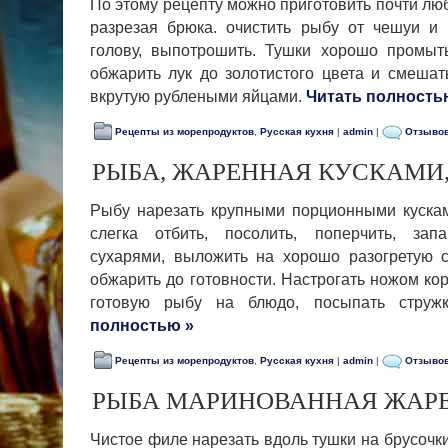
По этому рецепту можно приготовить почти лю
разрезая брюка. очистить рыбу от чешуи и 
голову, выпотрошить. Тушки хорошо промыть
обжарить лук до золотистого цвета и смеша
вкрутую рублеными яйцами.
Читать полность
Рецепты из морепродуктов
,
Русская кухня
|
admin
|
Отзывов
РЫБА, ЖАРЕННАЯ КУСКАМИ,
Рыбу нарезать крупными порционными кусками
слегка отбить, посолить, поперчить, за­
сухарями, выложить на хорошо разогретую 
обжарить до готовнос­ти. Настрогать ножом ко
готовую рыбу на блюдо, посыпать струж
полностью »
Рецепты из морепродуктов
,
Русская кухня
|
admin
|
Отзывов
РЫБА МАРИНОВАННАЯ ЖАР
Чистое филе нарезать вдоль тушки на брусочки