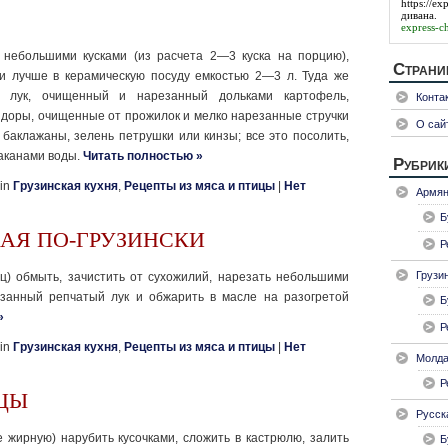
https://ex
дивана.
express-ch
 небольшими кусками (из расчета 2—3 куска на порцию),
Стран
ли лучше в керамическую посуду емкостью 2—3 л. Туда же
 лук, очи­щенный и нарезанный дольками картофель,
Конта
оры, очищенные от прожилок и мел­ко нарезанные стручки
О сай
баклажаны, зелень петрушки или кинзы; все это посо­лить,
таканами воды.
Читать полностью »
Рубрик
 in
Грузинская кухня
,
Рецепты из мяса и птицы
|
Нет
Армян
Б
АЯ ПО-ГРУЗИНСКИ
Р
Грузи
ц) обмыть, зачистить от сухожилий, нарезать небольшими
езанный репчатый лук и обжарить в масле на разогретой
Б
»
Р
 in
Грузинская кухня
,
Рецепты из мяса и птицы
|
Нет
Молда
Р
ИЦЫ
Русск
 жирную) нарубить кусочками, сложить в кастрюлю, залить
Б