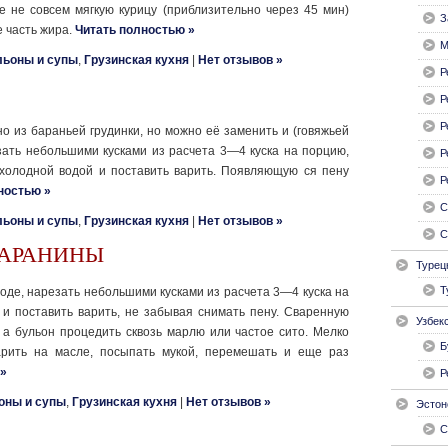
е не совсем мягкую курицу (приблизи­тельно через 45 мин)
З
е часть жира.
Читать полностью »
М
льоны и супы
,
Грузинская кухня
|
Нет отзывов »
Р
Р
Р
 из бараньей грудин­ки, но можно её заменить и (говяжьей
зать небольшими кусками из рас­чета 3—4 куска на порцию,
Р
 холодной водой и поставить варить. Появляющую ся пену
Р
ностью »
С
льоны и супы
,
Грузинская кухня
|
Нет отзывов »
С
БАРАНИНЫ
Турец
Т
де, нарезать неболь­шими кусками из расчета 3—4 куска на
 и поставить варить, не забывая сни­мать пену. Сваренную
Узбек
 а бульон процедить сквозь марлю или частое сито. Мелко
Б
арить на масле, посыпать мукой, перемешать и еще раз
 »
Р
оны и супы
,
Грузинская кухня
|
Нет отзывов »
Эстон
С