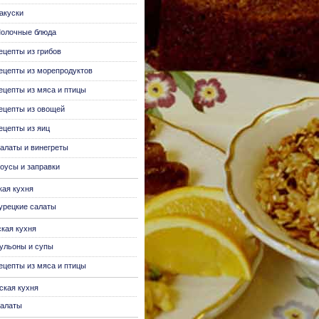
акуски
олочные блюда
ецепты из грибов
ецепты из морепродуктов
ецепты из мяса и птицы
ецепты из овощей
ецепты из яиц
алаты и винегреты
оусы и заправки
кая кухня
урецкие салаты
ская кухня
ульоны и супы
ецепты из мяса и птицы
ская кухня
алаты