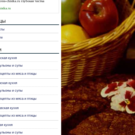
press-chistka.ru
глубокая чистка
istka.ru
ицы
кты
те
и
ская кухня
ульоны и супы
ецепты из мяса и птицы
нская кухня
ульоны и супы
ецепты из мяса и птицы
вская кухня
ецепты из мяса и птицы
ая кухня
ульоны и супы