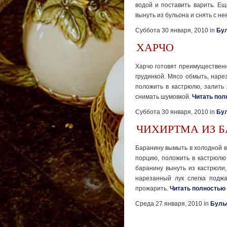
водой и поста­вить варить. Ещ
вынуть из бульона и снять с не
Суббота 30 января, 2010 in
Бу
ХАРЧО
Харчо готовят преимущественно
грудинкой. Мясо обмыть, наре
положить в кастрюлю, за­лить
снимать шумовкой.
Читать пол
Суббота 30 января, 2010 in
Бу
ЧИХИРТМА ИЗ 
Баранину вымыть в холодной во
порцию, поло­жить в кастрюлю
баранину вынуть из кастрюли,
нарезанный лук слегка подж
прожарить.
Читать полностью
Среда 27 января, 2010 in
Буль