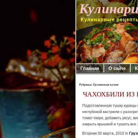
Кулинари
Кулинарные рецепты
Главная
О сайте
К
Рубрика: Грузинская кухня
ЧАХОХБИЛИ ИЗ 
Подготовленную тушку курицы 
неглубокой кастрюле с разогре
томат-пюре, добавить уксус, ви
закрыть крышкой и тушить все 
Вторник 30 марта, 2010 in
Груз