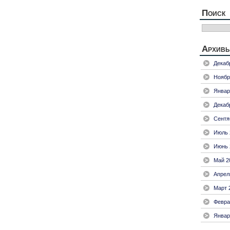
Поиск
Архив
Декаб
Ноябр
Январ
Декаб
Сентя
Июль 
Июнь 
Май 2
Апрел
Март 
Февра
Январ