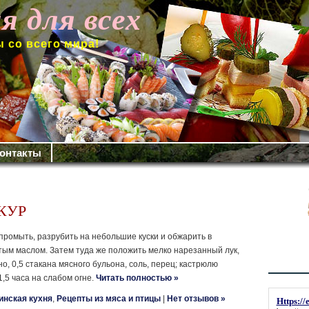
я для всех
 со всего мира!
онтакты
КУР
промыть, разрубить на небольшие куски и обжарить в
тым маслом. Затем туда же положить мелко нарезанный лук,
но, 0,5 стакана мясного бульона, соль, перец; кастрюлю
1,5 часа на слабом огне.
Читать полностью »
инская кухня
,
Рецепты из мяса и птицы
|
Нет отзывов »
Https://