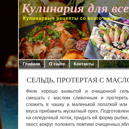
Кулинария для вс
Кулинарные рецепты со всего мира!
Главная
О сайте
Контакты
СЕЛЬДЬ, ПРОТЕРТАЯ С МАС
Филе хорошо вымытой и очищенной сельд
смешать с маслом сливочным и протереть 
сложить в чашку и маленькой лопат­кой или
вкуса прибавить мускат­ный орех.
Подготовлен
на селе­дочный лоток, придать ей форму рыбки, 
хвост, вокруг положить ломтики очищенных яб­л