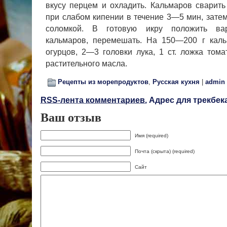
вку­су перцем и охладить.
Кальмаров сварить
при слабом кипении в течение 3—5 мин, затем
соломкой. В готовую икру положить ва
кальмаров, перемешать. На 150—200 г кал
огурцов, 2—3 головки лу­ка, 1 ст. ложка тома
растительного масла.
Рецепты из морепродуктов
,
Русская кухня
|
admin
RSS-лента комментариев.
Адрес для трекбека
Ваш отзыв
Имя (required)
Почта (скрыта) (required)
Сайт