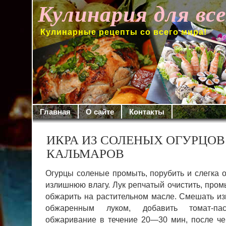
Кулинария для вс
Кулинарные рецепты со всего мира!
Главная
О сайте
Контакты
ИКРА ИЗ СОЛЕНЫХ ОГУРЦОВ
КАЛЬМАРОВ
Огурцы соленые промыть, порубить и слегка о
излишнюю влагу. Лук репчатый очистить, промы
обжарить на растительном масле. Смешать и
обжаренным лу­ком, добавить томат-п
обжаривание в течение 20—30 мин, после че