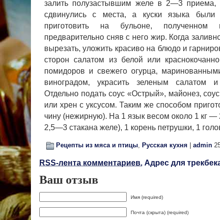
залить полузастывшим желе в 2—3 приема,
сдвинулись с мес­та, а куски языка были
приготовить на бульоне, полученном 
предварительно сняв с него жир. Когда заливно
вырезать, уложить красиво на блюдо и гарниро
сторон сала­том из белой или краснокочанн
помидоров и свежего огурца, маринованным
виноградом, украсить зеленым салатом и 
Отдельно подать соус «Острый», майонез, соус
или хрен с уксусом. Таким же способом пригот
чину (нежирную). На 1 язык весом около 1 кг —
2,5—3 стакана желе), 1 корень петрушки, 1 голо
Рецепты из мяса и птицы
,
Русская кухня
|
admin
25
RSS-лента комментариев.
Адрес для трекбека
Ваш отзыв
Имя (required)
Почта (скрыта) (required)