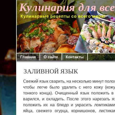
Кулинария для вс
Кулинарные рецепты со всего мира!
Главная
О сайте
Контакты
ЗАЛИВНОЙ ЯЗЫК
Свежий язык сварить, на несколько минут поло
чтобы легче было удалить с него ко­жу (кож
тонкого конца). Очищен­ный язык положить в
варился, и охладить.
После этого нарезать я
положить их на блюдо и украсить ломтиками
яйца, свежего огурца, корнишонов, листика