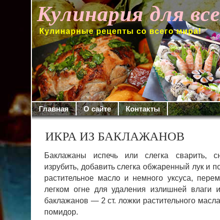
Кулинария для вс
Кулинарные рецепты со всего мира!
Главная
О сайте
Контакты
ИКРА ИЗ БАКЛАЖАНОВ
Баклажаны испечь или слегка сварить, сн
изрубить, добавить слегка обжаренный лук и п
растительное масло и немного уксуса, пере
легком огне для уда­ления излишней влаги 
баклажанов — 2 ст. ложки растительного масла,
помидор.