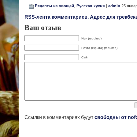
Рецепты из овощей
,
Русская кухня
|
admin
25 январ
RSS-лента комментариев.
Адрес для трекбека
Ваш отзыв
Имя (required)
Почта (скрыта) (required)
Сайт
Ссылки в комментариях будут
свободны от nof