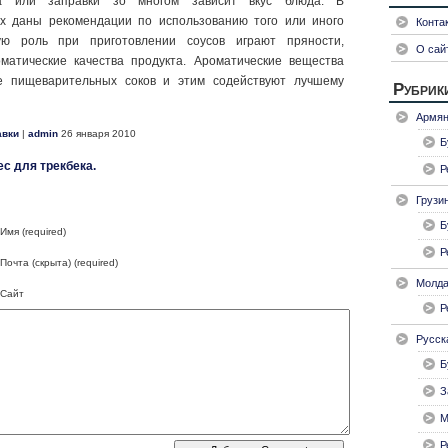
а или заправки зо мно­гом зависит вкус блюда. В
ах даны рекомендации по использованию того или ино­го
Конта
ю роль при приготовлении соусов играют пря­ности,
О сай
атические качест­ва продукта. Ароматические вещества
е пищеварительных соков и этим содейст­вуют лучшему
Рубрик
Армян
авки
|
admin
26 января 2010
Б
с для трекбека.
Р
Грузи
Б
Имя (required)
Р
Почта (скрыта) (required)
Молда
Сайт
Р
Русск
Б
З
М
Р