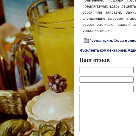
правильного подбора соус
предлагаемых здесь рецеп­т
соуса или заправки. Важну
улучшающие вкусовые и аром
соусов усилива­ют выделени
усвоению пищи.
Русская кухня
,
Соусы и запр
RSS-лента комментариев.
Адре
Ваш отзыв