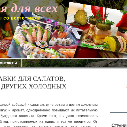
я для всех
 со всего мира!
онтакты
АВКИ ДЛЯ САЛАТОВ,
И ДРУГИХ ХОЛОДНЫХ
димой добавкой к са­латам, винегретам и другим холодным
 вкус и аромат, одновременно повышают их питательную
збуждению аппетита. Кроме того, они дают возможность
 блюд, приготовляемых из одних и тех же продуктов.
От
Стран