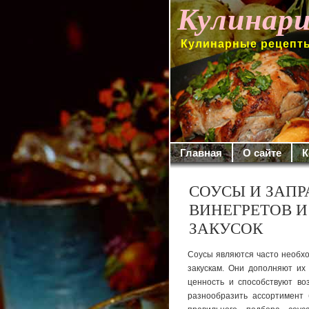
Кулинари
Кулинарные рецепты
Главная
О сайте
К
СОУСЫ И ЗАПР
ВИНЕГРЕТОВ 
ЗАКУСОК
Соусы являются часто необхо
закускам. Они дополняют их
ценность и способствуют во
разнооб­разить ассортимент