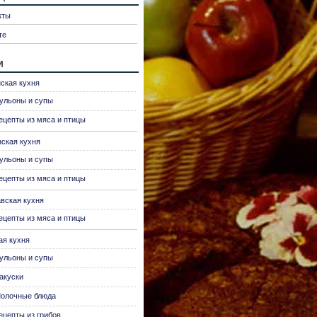
кты
те
и
ская кухня
ульоны и супы
ецепты из мяса и птицы
нская кухня
ульоны и супы
ецепты из мяса и птицы
вская кухня
ецепты из мяса и птицы
ая кухня
ульоны и супы
акуски
олочные блюда
ецепты из грибов