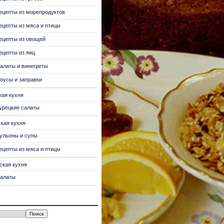
ецепты из морепродуктов
ецепты из мяса и птицы
ецепты из овощей
ецепты из яиц
алаты и винегреты
оусы и заправки
кая кухня
урецкие салаты
ская кухня
ульоны и супы
ецепты из мяса и птицы
ская кухня
алаты