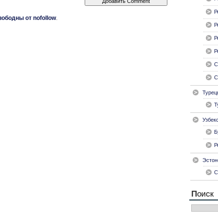
Р
вободны от nofollow
.
Р
Р
Р
С
С
Турец
Т
Узбек
Б
Р
Эстон
С
Поиск