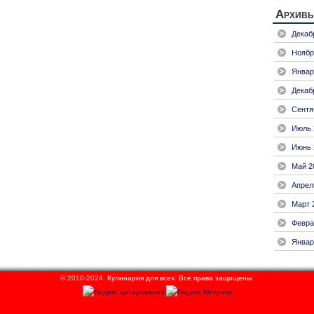
Архив
Декаб
Ноябр
Январ
Декаб
Сентя
Июль 
Июнь 
Май 2
Апрел
Март 
Февра
Январ
© 2010-2024.
Кулинария для всех.
Все права защищены.