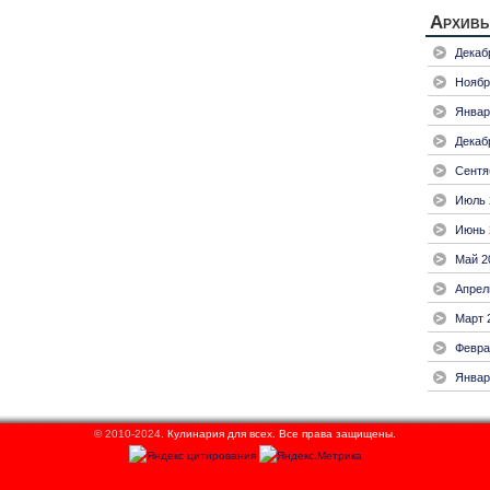
Архив
Декаб
Ноябр
Январ
Декаб
Сентя
Июль 
Июнь 
Май 2
Апрел
Март 
Февра
Январ
© 2010-2024.
Кулинария для всех.
Все права защищены.