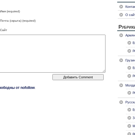
Конта
Имя (required)
О сай
Почта (скрыта) (required)
Рубрик
Сайт
Армян
Б
Р
Грузи
Б
Р
Молда
вободны от nofollow
.
Р
Русск
Б
З
М
Р