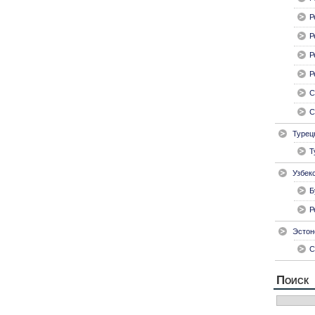
Р
Р
Р
Р
С
С
Турец
Т
Узбек
Б
Р
Эстон
С
Поиск