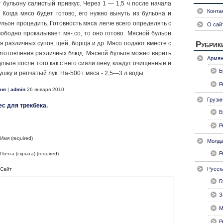
бульону са­листый привкус. Через 1 — 1,5 ч после начала
Конта
. Когда мясо будет готово, его нужно вынуть из бульона и
уль­он процедить. Готовность мяса легче всего определять с
О сай
ободно прокалывает мя-.со, то оно готово. Мясной бульон
я раз­личных супов, щей, борща и др. Мясо подают вместе с
Рубрик
иготовления различных блюд. Мясной бульон можно варить
Армян
бульон после того как с него сияли пену, кладут очищенные и
Б
ш­ку и репчатый лук. На-500 г мяса - 2,5—3 л воды.
Р
хня
|
admin
26 января 2010
Грузи
с для трекбека.
Б
Р
Имя (required)
Молда
Р
Почта (скрыта) (required)
Русск
Сайт
Б
З
М
Р