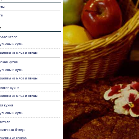
кты
те
и
ская кухня
ульоны и супы
ецепты из мяса и птицы
нская кухня
ульоны и супы
ецепты из мяса и птицы
вская кухня
ецепты из мяса и птицы
ая кухня
ульоны и супы
акуски
олочные блюда
ецепты из грибов