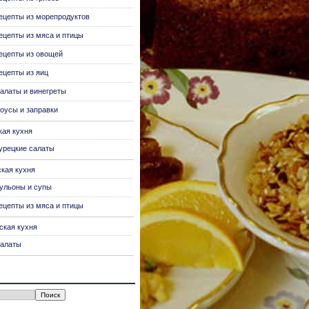
ецепты из морепродуктов
ецепты из мяса и птицы
ецепты из овощей
ецепты из яиц
алаты и винегреты
оусы и заправки
кая кухня
урецкие салаты
ская кухня
ульоны и супы
ецепты из мяса и птицы
ская кухня
алаты