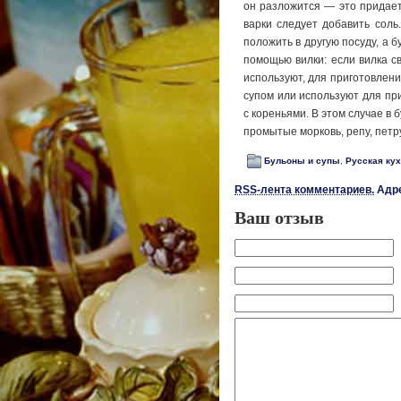
он разложится — это придает 
варки сле­дует добавить соль
положить в другую посуду, а б
помощью вилки: если вилка св
используют, для приготовлени
супом или используют для пр
с кореньями. В этом случае в 
промытые морковь, репу, петру
Бульоны и супы
,
Русская ку
RSS-лента комментариев.
Адре
Ваш отзыв