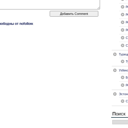
Р
Р
Р
вободны от nofollow
.
Р
С
С
Турец
Т
Узбек
Б
Р
Эстон
С
Поиск