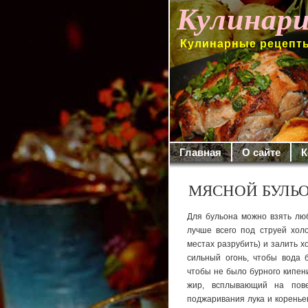
Кулинари
Кулинарные рецепты
Главная
О сайте
К
МЯСНОЙ БУЛЬ
Для бульона можно взять люб
лучше всего под струей холо
местах разрубить) и залить х
силь­ный огонь, чтобы вода 
чтобы не было бурного кипе­н
жир, всплывающий на повер
поджаривания лука и кореньев