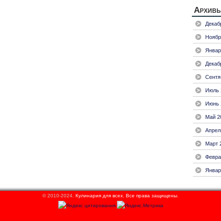
Архив
Декаб
Ноябр
Январ
Декаб
Сентя
Июль 
Июнь 
Май 2
Апрел
Март 
Февра
Январ
© 2010-2024.
Кулинария для всех.
Все права защищены.