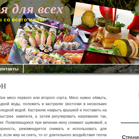
я для всех
 со всего мира!
онтакты
ОН
ое мясо первого или второго сорта. Мясо нужно обмыть,
дной воды, положить в кастрюлю (косточки в нескольких
олодной во­дой. Кастрюлю накрыть крышкой и поставить на
быстрее закипела, а затем регу­лировать нагревание так,
ия.
Появляющуюся при кипении иену снимают шумов­кой, а
хность, рекоменду­ется снимать и использовать для
; если жир не снять, то от длительного воздей­ствия тепла
Стран