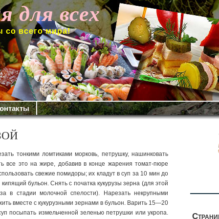
я для всех
 со всего мира!
онтакты
ЗОЙ
зать тонкими ломтика­ми морковь, петрушку, нашинковать
ить все это на жире, добавив в конце жарения томат-пюре
пользовать свежие помидоры; их кладут в суп за 10 мин до
 в кипящий бульон.
Снять с початка кукурузы зерна (для этой
руза в стадии молочной спелости). Нарезать некрупными
жить вместе с кукурузными зернами в бульон. Варить 15—20
суп посыпать из­мельченной зеленью петрушки или укропа.
Стран