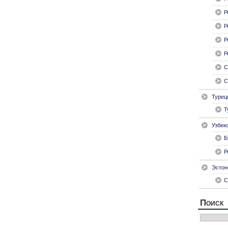
Р
Р
Р
Р
С
С
Турец
Т
Узбек
Б
Р
Эстон
С
Поиск