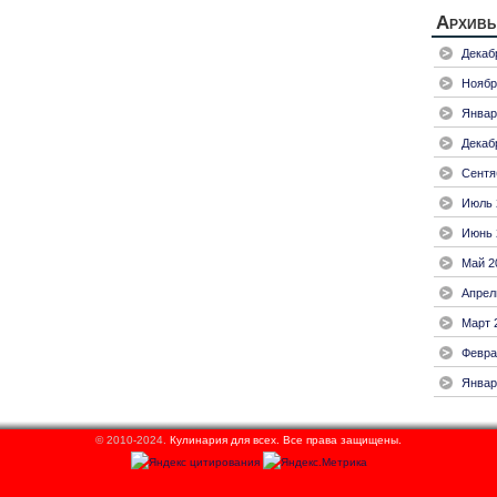
Архив
Декаб
Ноябр
Январ
Декаб
Сентя
Июль 
Июнь 
Май 2
Апрел
Март 
Февра
Январ
© 2010-2024.
Кулинария для всех.
Все права защищены.