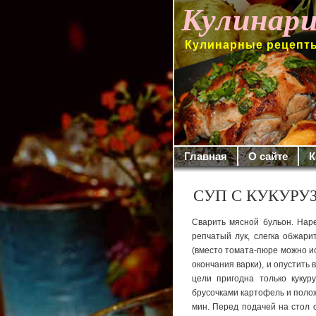
Кулинари
Кулинарные рецепты
Главная
О сайте
К
СУП С КУКУРУ
Сварить мясной бульон. Наре
репчатый лук, слег­ка обжар
(вместо томата-пюре можно ис
окон­чания варки), и опустить
цели при­годна только куку
брусочками картофель и поло­
мин. Перед подачей на стол 