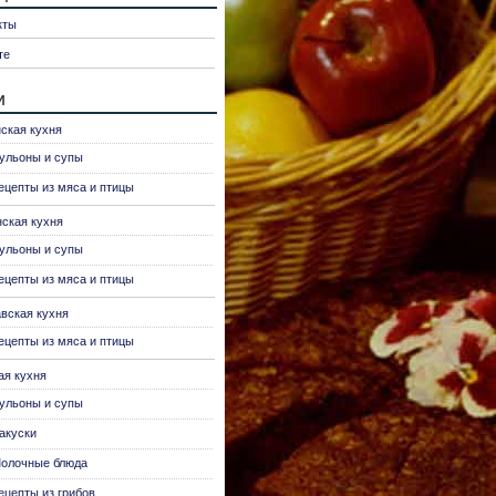
кты
те
и
ская кухня
ульоны и супы
ецепты из мяса и птицы
нская кухня
ульоны и супы
ецепты из мяса и птицы
вская кухня
ецепты из мяса и птицы
ая кухня
ульоны и супы
акуски
олочные блюда
ецепты из грибов