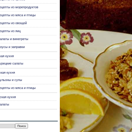
ецепты из морепродуктов
ецепты из мяса и птицы
ецепты из овощей
ецепты из яиц
алаты и винегреты
оусы и заправки
кая кухня
урецкие салаты
ская кухня
ульоны и супы
ецепты из мяса и птицы
ская кухня
алаты