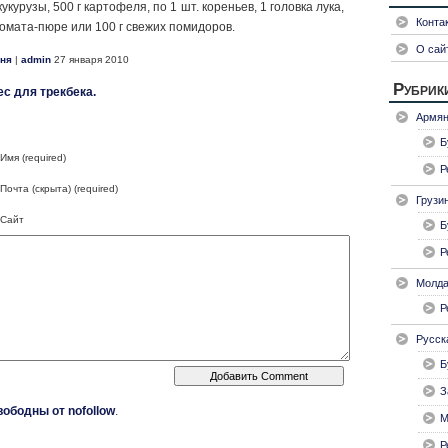
кукурузы, 500 г картофеля, по 1 шт. кореньев, 1 головка лука,
Конта
 то­мата-пюре или 100 г свежих помидоров.
О сай
хня
|
admin
27 января 2010
Рубрик
с для трекбека.
Армян
Б
Имя (required)
Р
Почта (скрыта) (required)
Грузи
Сайт
Б
Р
Молда
Р
Русск
Б
З
вободны от nofollow
.
М
Р