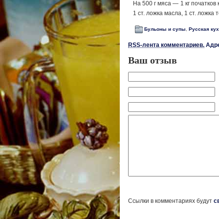
На 500 г мяса — 1 кг початков 
1 ст. ложка масла, 1 ст. ложка
Бульоны и супы
,
Русская ку
RSS-лента комментариев.
Адре
Ваш отзыв
Ссылки в комментариях будут
с