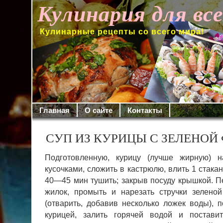
Кулинария для вс
Кулинарные рецепты со всего мира!
Главная
О сайте
Контакты
СУП ИЗ КУРИЦЫ С ЗЕЛЕНОЙ
Подготовленную, курицу (лучше жирную) н
кусочками, сложить в кастрюлю, влить 1 стака
40—45 мин тушить; за­крыв посуду крышкой. Пе
жилок, промыть и нарезать стручки зеленой
(отварить, добавив несколько ложек воды), 
курицей, залить горячей водой и постави