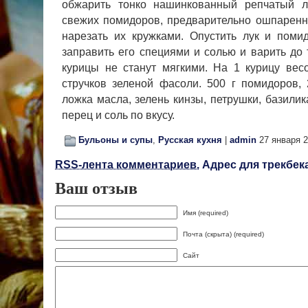
обжарить тонко нашинкованный репчатый л
свежих помидоров, предваритель­но ошпаренн
нарезать их кружка­ми. Опустить лук и пом
заправить его специями и солью и варить до т
курицы не станут мягкими. На 1 курицу вес
стручков зеленой фасоли. 500 г помидоров, 2
ложка масла, зелень кинзы, петрушки, базилик
перец и соль по вкусу.
Бульоны и супы
,
Русская кухня
|
admin
27 января 
RSS-лента комментариев.
Адрес для трекбека
Ваш отзыв
Имя (required)
Почта (скрыта) (required)
Сайт