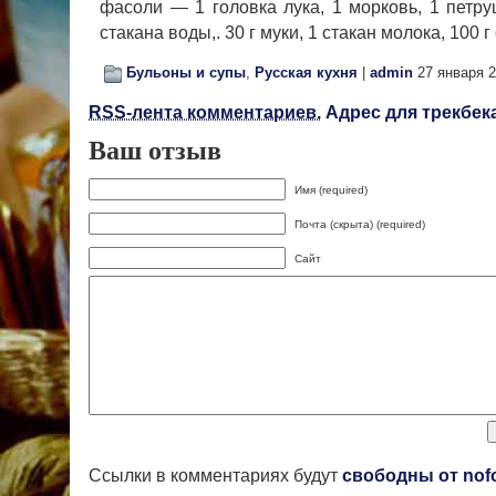
фасоли — 1 головка лука, 1 морковь, 1 пет­ру
стакана воды,. 30 г муки, 1 стакан моло­ка, 100 
Бульоны и супы
,
Русская кухня
|
admin
27 января 
RSS-лента комментариев.
Адрес для трекбека
Ваш отзыв
Имя (required)
Почта (скрыта) (required)
Сайт
Ссылки в комментариях будут
свободны от nof