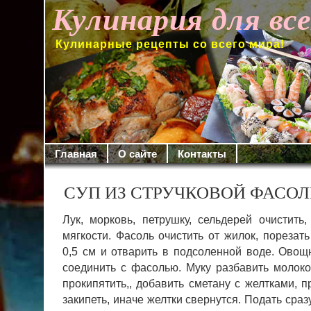
Кулинария для вс
Кулинарные рецепты со всего мира!
Главная
О сайте
Контакты
СУП ИЗ СТРУЧКОВОЙ ФАСО
Лук, морковь, петрушку, сельдерей очистить
мягкости. Фасоль очистить от жилок, поре­зат
0,5 см и отварить в подсолен­ной воде.
Овощн
соединить с фа­солью. Муку разбавить молоко
про­кипятить,, добавить сметану с желтками, п
закипеть, иначе желтки свернутся. Подать сразу