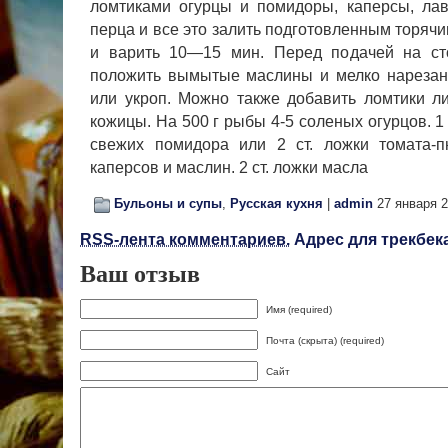
ломтиками огурцы и поми­доры, каперсы, ла
перца и все это залить подготовленным торячи
и варить 10—15 мин. Перед подачей на ст
положить вымытые маслины и мелко нарезан
или укроп. Можно также доба­вить ломтики 
кожицы. На 500 г рыбы 4-5 соленых огурцов. 1 -
свежих помидора или 2 ст. ложки томата-п
каперсов и маслин. 2 ст. ложки масла
Бульоны и супы
,
Русская кухня
|
admin
27 января 
RSS-лента комментариев.
Адрес для трекбека
Ваш отзыв
Имя (required)
Почта (скрыта) (required)
Сайт