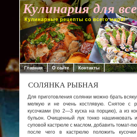
Кулинария для вс
Кулинарные рецепты со всего мира!
Главная
О сайте
Контакты
СОЛЯНКА РЫБНАЯ
Для приготовления солянки можно брать всякую
мелкую и не очень костлявую. Снятое с 
кусочками (по 2—3 куска на порцию), а из ко
бульон.
Очищенный лук тонко нашинковать и 
суповой кастрюле с маслом, добавить томат-пю
после чего в кастрюлю положить кусочк