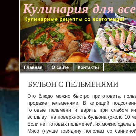
Кулинария для вс
Кулинарные рецепты со всего мира!
Главная
О сайте
Контакты
БУЛЬОН С ПЕЛЬМЕНЯМИ
Это блюдо можно быстро приготовить, пол
продаже пельменями. В кипящий подсо­лен
готовые пельмени и варить при слабом ки
всплывут на поверхность бульона (около 10 ми
Если нет готовых пельменей, их можно сделат
Мясо (лучше говядину пополам со свининой