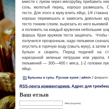
вместе с луком через мя­сорубку, прибавить н
соль, мо­лотый перец, хорошо размешать. О
тесто. Для этого в муку влить яйцо, 1/4 стакан
хорошо переме­шать и замесить довольно кру
тесто тонким слоем, вырезать из него вы­емко
и положить на каждый кружочек небольшие ша
фарша. Края кружков теста защипать. Чтобы
получился прозрачным, надо пельмени сначала
опустить в горячую воду (смыть муку), а затем 
бульон и сварить. Перед подачей на ст
нарезанной зеленью петрушки или укропа.
пельменей — 300—400 г мяса, 1-2 головки лука
яйцо.
Бульоны и супы
,
Русская кухня
|
admin
2 февраля 
RSS-лента комментариев.
Адрес для трекбека
Ваш отзыв
Имя (required)