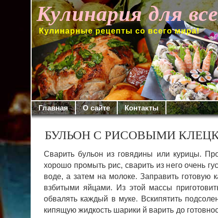
Кулинария для вс
Кулинарные рецепты со всего мира!
Главная
О сайте
Контакты
БУЛЬОН С РИСОВЫМИ КЛЕЦ
Сварить бульон из говядины или курицы. Пр
хорошо промыть рис, сварить из него очень гу
воде, а затем на молоке. Заправить готовую 
взби­тыми яйцами. Из этой массы приготови
обвалять каждый в муке.
Вскипятить подсо­ле
кипящую жидкость шарики й варить до готовнос