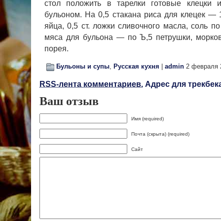
стол положить в тарелки готовые клецки 
бульоном. На 0,5 стакана риса для клецек — 1
яйца, 0,5 ст. ложки сливочного масла, соль п
мяса для бульона — по Ъ,5 петрушки, моркови
порея.
Бульоны и супы
,
Русская кухня
|
admin
2 февраля 
RSS-лента комментариев.
Адрес для трекбека
Ваш отзыв
Имя (required)
Почта (скрыта) (required)
Сайт