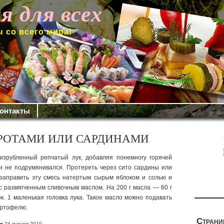
я для всех
 со всего мира!
онтакты
РОТАМИ ИЛИ САРДИНАМИ
зрубленный репчатый лук, добавляя по­немногу горячей
 и не под­румянивался.
Протереть через сито сардины или
 заправить эту смесь натертым сырым яблоком и солью и
 размягченным сливочным маслом. На 200 г масла — 60 г
ок. 1 маленькая го­ловка лука. Такое масло можно подавать
картофелю.
Стран
n
24 января 2010