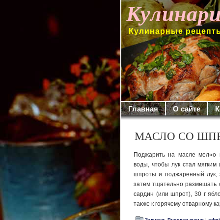
Кулинари
Кулинарные рецепты
Главная
О сайте
К
МАСЛО СО ШП
Поджарить на масле мел«о и
воды, чтобы лук стал мягким
шпро­ты и поджаренный лук,
затем тщательно размешать с
сардин (или шпрот), 30 г ябл
также к горячему от­варному 
Закуски
,
Русская кухня
|
admi