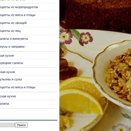
ецепты из морепродуктов
ецепты из мяса и птицы
ецепты из овощей
ецепты из яиц
алаты и винегреты
оусы и заправки
кая кухня
урецкие салаты
ская кухня
ульоны и супы
ецепты из мяса и птицы
ская кухня
алаты