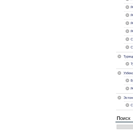
Р
Р
Р
Р
С
С
Турец
Т
Узбек
Б
Р
Эстон
С
Поиск