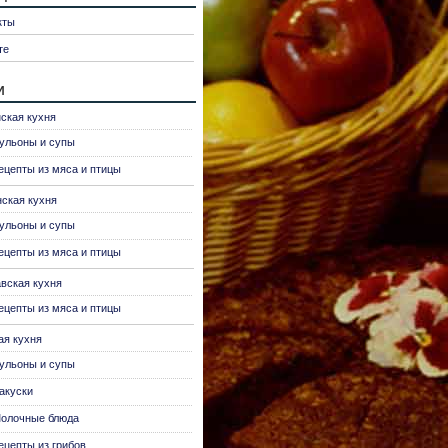
кты
те
и
ская кухня
ульоны и супы
ецепты из мяса и птицы
нская кухня
ульоны и супы
ецепты из мяса и птицы
вская кухня
ецепты из мяса и птицы
ая кухня
ульоны и супы
акуски
олочные блюда
ецепты из грибов