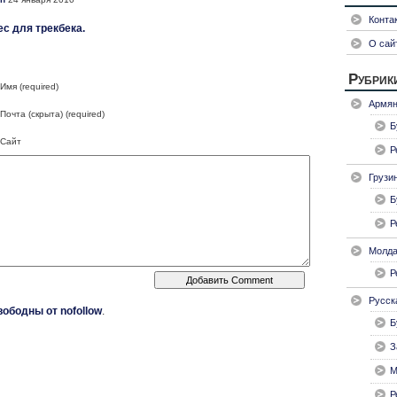
Конта
с для трекбека.
О сай
Рубрик
Имя (required)
Армян
Почта (скрыта) (required)
Б
Сайт
Р
Грузи
Б
Р
Молда
Р
Русск
вободны от nofollow
.
Б
З
М
Р