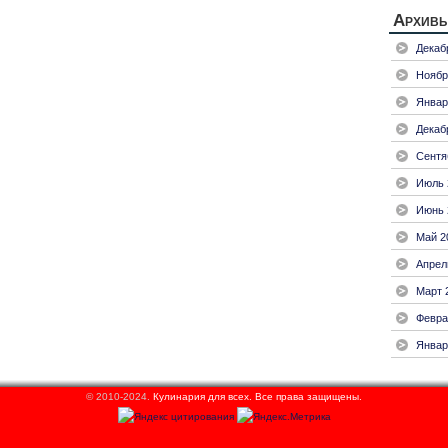
Архив
Декаб
Ноябр
Январ
Декаб
Сентя
Июль 
Июнь 
Май 2
Апрел
Март 
Февра
Январ
© 2010-2024.
Кулинария для всех.
Все права защищены.