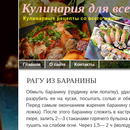
Кулинария для вс
Кулинарные рецепты со всего мира!
Главная
О сайте
Контакты
РАГУ ИЗ БАРАНИНЫ
Обмыть баранину (грудинку или лопатку), удал
разрубить ее на куски, посыпать солью и об
Перед самым окончанием жа­рения баранину п
ложка). После этого баранину сложить в кастр
пюре, залить 2—3 стаканами горячего бульона 
тушить на слабом огне.
Через 1,5— 2 ч (молод