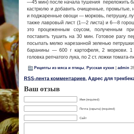
—45 мин) после начала ту­шения переложить б
кастрюлю и добавить очищенные, промытые, 
и поджаренные овощи — морковь, петрушку, лук,
также лавровый лист (1—2 листа) и 6—8 горош
это процеженным соу­сом, полученным пр
поставить ту­шить на 30 мин. Готовое рагу п
посыпать мел­ко нарезанной зеленью петрушки 
баранины — 600 г картофеля, 2 моркови. 1 
головка репчатого лука, по 2 ст. ложки томата-
Рецепты из мяса и птицы
,
Русская кухня
|
admin
28
RSS-лента комментариев.
Адрес для трекбека
Ваш отзыв
Имя (required)
Почта (скрыта) (required)
Сайт