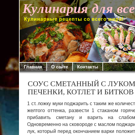
Кулинария для вс
Кулинарные рецепты со всего мира!
Главная
О сайте
Контакты
СОУС СМЕТАННЫЙ С ЛУКОМ
ПЕЧЕНКИ, КОТЛЕТ И БИТКОВ
1 ст. ложку муки поджарить с таким же количес
желтого оттенка, развести 1 стаканом горяч
прибавить сметану и варить на слабо
Одновременно на сковороде с маслом поджар
лук, который перед окончанием варки положит