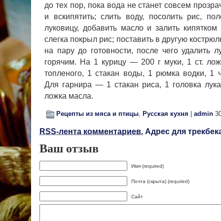
до тех пор, пока вода не станет совсем прозра
и вскипятить; слить воду, посолить рис, п
луковицу, добавить масло и залить кипятком 
слегка покрыл рис; поставить в другую кострюл
на пару до готовности, после чего удалить л
горячим. На 1 курицу — 200 г муки, 1 ст. лож
топленого, 1 стакан воды, 1 рюмка водки, 1 
Для гарнира — 1 стакан риса, 1 головка лука
ложка масла.
Рецепты из мяса и птицы
,
Русская кухня
|
admin
30
RSS-лента комментариев.
Адрес для трекбека
Ваш отзыв
Имя (required)
Почта (скрыта) (required)
Сайт