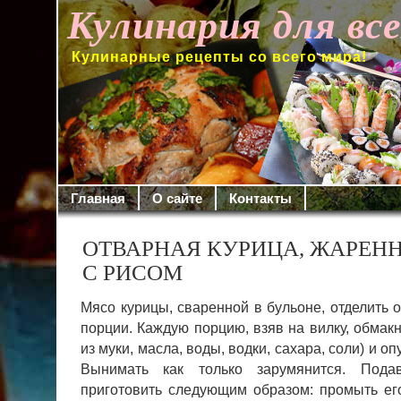
Кулинария для вс
Кулинарные рецепты со всего мира!
Главная
О сайте
Контакты
ОТВАРНАЯ КУРИЦА, ЖАРЕНН
С РИСОМ
Мясо курицы, сваренной в бульоне, отделить о
порции. Каждую порцию, взяв на вилку, обмакн
из муки, масла, воды, водки, сахара, соли) и о
Вынимать как только зарумянится. Под
приготовить следующим образом: промыть ег