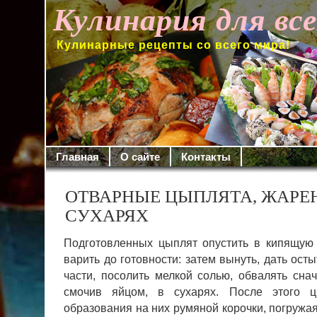
Кулинария для вс
Кулинарные рецепты со всего мира!
Главная
О сайте
Контакты
ОТВАРНЫЕ ЦЫПЛЯТА, ЖАРЕ
СУХАРЯХ
Подготовленных цыплят опустить в кипящую
варить до готовности: затем вынуть, дать ост
части, посолить мелкой солью, обвалять снач
смочив яйцом, в сухарях.
После этого ц
образования на них румяной корочки, погружая