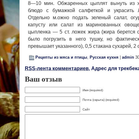
8—10 мин. Обжаренных цыплят вынуть из ж
блюдо с бумажкой салфеткой и украсить Л
Отдельно м.ожно подать зеленый салат, огу
капусту или салат из маринованных овощ
цыпленка — 5 ст. ложек жира (жира берется 
было погрузить в него тушку, но фактиче
превышает указанного), 0,5 стакана сухарей, 2 с
Рецепты из мяса и птицы
,
Русская кухня
|
admin
30
RSS-лента комментариев.
Адрес для трекбека
Ваш отзыв
Имя (required)
Почта (скрыта) (required)
Сайт