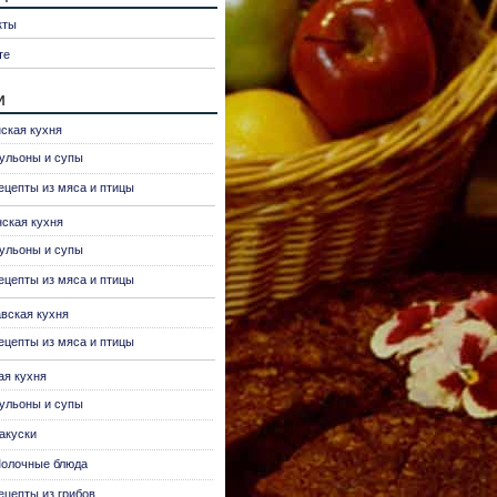
кты
те
и
ская кухня
ульоны и супы
ецепты из мяса и птицы
нская кухня
ульоны и супы
ецепты из мяса и птицы
вская кухня
ецепты из мяса и птицы
ая кухня
ульоны и супы
акуски
олочные блюда
ецепты из грибов