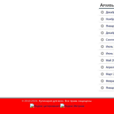
Архив
Декаб
Ноябр
Январ
Декаб
Сентя
Июль 
Июнь 
Май 2
Апрел
Март 
Февра
Январ
© 2010-2024.
Кулинария для всех.
Все права защищены.