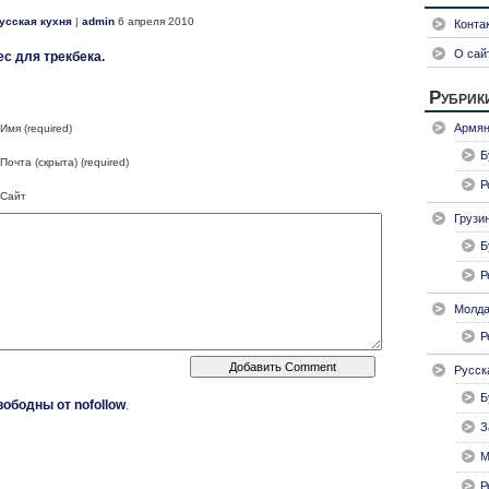
усская кухня
|
admin
6 апреля 2010
Конта
О сай
с для трекбека.
Рубрик
Армян
Имя (required)
Б
Почта (скрыта) (required)
Р
Сайт
Грузи
Б
Р
Молда
Р
Русск
Б
вободны от nofollow
.
З
М
Р