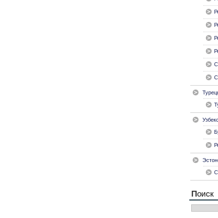
Р
Р
Р
Р
С
С
Турец
Т
Узбек
Б
Р
Эстон
С
Поиск