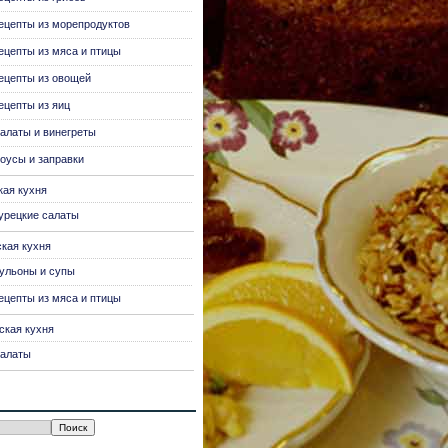
ецепты из морепродуктов
ецепты из мяса и птицы
ецепты из овощей
ецепты из яиц
алаты и винегреты
оусы и заправки
кая кухня
урецкие салаты
ская кухня
ульоны и супы
ецепты из мяса и птицы
ская кухня
алаты