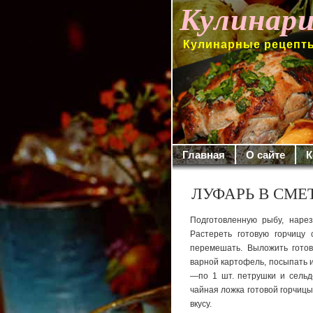
Кулинари
Кулинарные рецепты
Главная
О сайте
К
ЛУФАРЬ В СМЕ
Подготовленную рыбу, нарез
Расте­реть готовую горчицу 
перемешать.
Выложить готов
варной картофель, посыпать и
—по 1 шт. петрушки и сельде
чайная ложка готовой горчицы
вкусу.