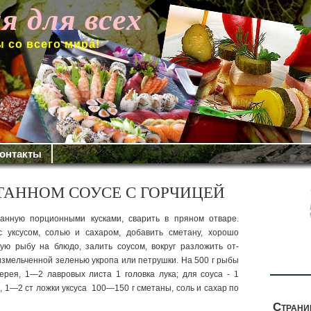
я для всех
 со всего мира!
онтакты
ТАННОМ СОУСЕ С ГОРЧИЦЕЙ
анную порционными кусками, сварить в пряном отваре.
с уксусом, солью и сахаром, до­бавить сметану, хорошо
ую рыбу на блюдо, залить соусом, вокруг разложить от­
змельченной зеленью ук­ропа или петрушки. На 500 г рыбы
рея, 1—2 лавровых лис­та 1 головка лука; для соуса - 1
, 1—2 ст ложки уксуса 100—150 г сметаны, соль и сахар по
Стран