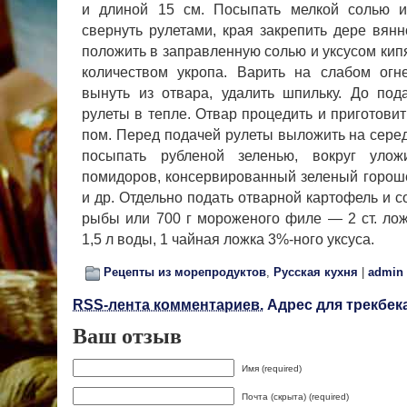
и длиной 15 см.
Посыпать мелкой солью и
свернуть рулетами, края закрепить дере вян
положить в заправленную солью и уксусом ки
количеством укропа. Варить на слабом ог
вынуть из отвара, удалить шпильку. До под
рулеты в тепле. Отвар процедить и приготовить
пом. Перед подачей рулеты выложить на середи
посыпать рубленой зеленью, вокруг уло­
помидоров, консервированный зеленый горош
и др. Отдельно по­дать отварной картофель и со
рыбы или 700 г мороженого филе — 2 ст. ложк
1,5 л воды, 1 чайная ложка 3%-ного уксуса.
Рецепты из морепродуктов
,
Русская кухня
|
admin
RSS-лента комментариев.
Адрес для трекбека
Ваш отзыв
Имя (required)
Почта (скрыта) (required)