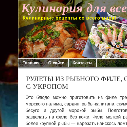
Кулинария для вс
Кулинарные рецепты со всего мира!
Главная
О сайте
Контакты
РУЛЕТЫ ИЗ РЫБНОГО ФИЛЕ,
С УКРОПОМ
Это блюдо можно приготовить из филе треск
морского налима, сардин, рыбы-капитана, скум
бесуго и другой морокой рыбы. Подгото
разделать на филе без кожи. Филе мелкой р
более круп­ной рыбы — нарезать наискось лом