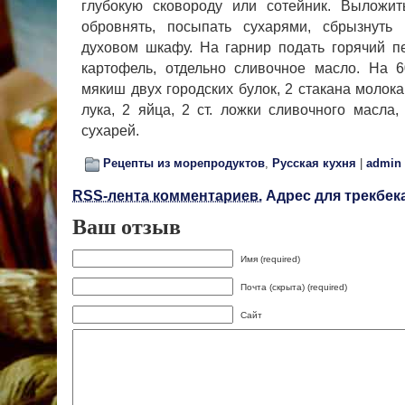
глубокую сковороду или сотейник. Выло­жит
обровнять, посыпать сухарями, сбрызнуть
духовом шкафу. На гарнир подать горячий п
картофель, отдельно сливочное масло. На
мякиш двух городских булок, 2 стакана молока
лука, 2 яйца, 2 ст. ложки сливочного масла,
сухарей.
Рецепты из морепродуктов
,
Русская кухня
|
admin
RSS-лента комментариев.
Адрес для трекбека
Ваш отзыв
Имя (required)
Почта (скрыта) (required)
Сайт