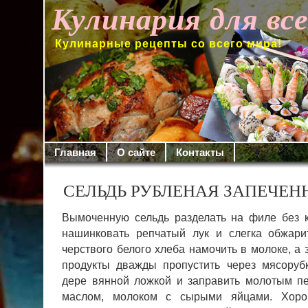
Кулинария для вс
Кулинарные рецепты со всего мира!
Главная
О сайте
Контакты
СЕЛЬДЬ РУБЛЕНАЯ ЗАПЕЧЕН
Вымоченную сельдь разделать на филе без к
нашинковать репчатый лук и слегка об­жар
черствого белого хлеба намо­чить в молоке, а 
продукты дваж­ды пропустить через мясоруб
дере вянной ложкой и заправить молотым пе
маслом, молоком с сырыми яйцами.
Хоро