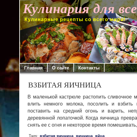
Кулинария для вс
Кулинарные рецепты со всего мира!
Главная
О сайте
Контакты
ВЗБИТАЯ ЯИЧНИЦА
В маленькой кастрюле растопить сливочное м
влить немного молока, посолить и взбить 
поставить на средний огонь и ва­рить, н
деревянной лопаточкой. Когда яичница превра
снять ее с огня и некоторое время помешиват
Tags:
взбитая яичница
,
яичница
,
яйца