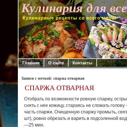
Кулинария для вс
Кулинарные рецепты со всего мира!
Главная
О сайте
Контакты
Записи с меткой: спаржа отварная
СПАРЖА ОТВАРНАЯ
Отобрать по возможности ровную спаржу, остр
снять с нее кожицу, стараясь не сломать голов
часть спаржи. Очищенную спаржу промыть, связ
шт), ровно обрезать и варить в подсоленной вод
—25 мин.