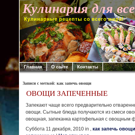
Кулинария для вс
Кулинарные рецепты со всего мира!
Главная
О сайте
Контакты
Записи с меткой: как запечь овощи
ОВОЩИ ЗАПЕЧЕННЫЕ
Запекают чаще всего предварительно отварен
овощи. Сытные блюда получаются из смеси ово
овощная, запеканка картофельная с овощным 
Суббота 11 декабря, 2010 in ,
как запечь овощ