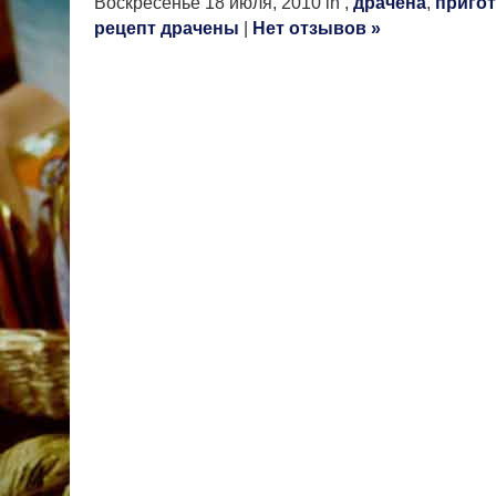
Воскресенье 18 июля, 2010 in ,
драчена
,
пригот
рецепт драчены
|
Нет отзывов »