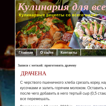
Кулинария для вс
Кулинарные рецепты со всего мира!
Главная
О сайте
Контакты
Записи с меткой: приготовить драчену
ДРАЧЕНА
С черствого пшеничного хлеба срезать корку, на
кусочками и залить горячим молоком. Оставить 
после чего добавить в него тертый сыр (0,5 стак
все пе­ремешать.