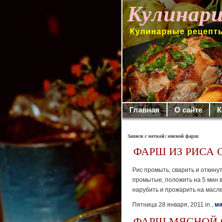
Кулинари
Кулинарные рецепты
Главная
О сайте
К
Записи с меткой: мясной фарш
ФАРШ ИЗ РИСА 
Рис промыть, сварить и откину
промытые, положить на 5 мин в
нарубить и прожарить на масле
Пятница 28 января, 2011 in ,
мя
ФАРШ МЯСНОЙ 