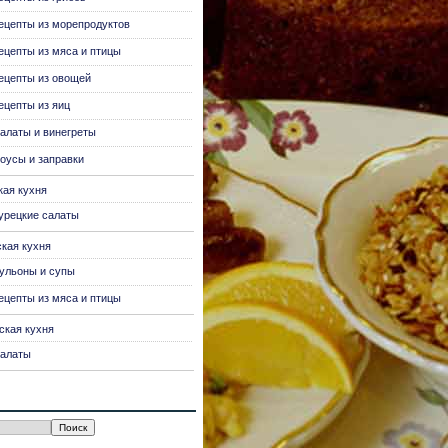
ецепты из морепродуктов
ецепты из мяса и птицы
ецепты из овощей
ецепты из яиц
алаты и винегреты
оусы и заправки
кая кухня
урецкие салаты
ская кухня
ульоны и супы
ецепты из мяса и птицы
ская кухня
алаты