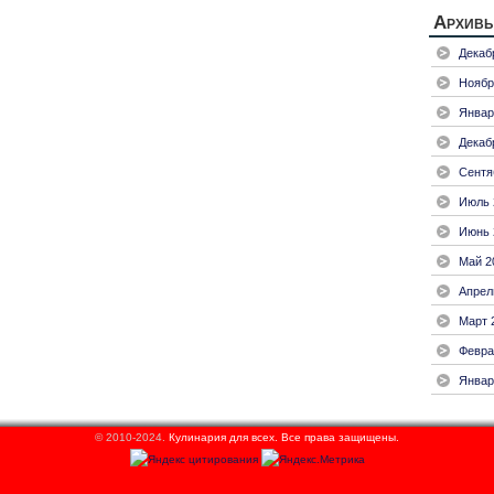
Архив
Декаб
Ноябр
Январ
Декаб
Сентя
Июль 
Июнь 
Май 2
Апрел
Март 
Февра
Январ
© 2010-2024.
Кулинария для всех.
Все права защищены.