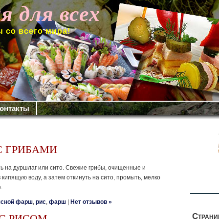
я для всех
 со всего мира!
онтакты
С ГРИБАМИ
ть на дуршлаг или сито. Свежие грибы, очищенные и
 кипящую воду, а затем откинуть на сито, промыть, мелко
.
сной фарш
,
рис
,
фарш
|
Нет отзывов »
Стран
С РИСОМ