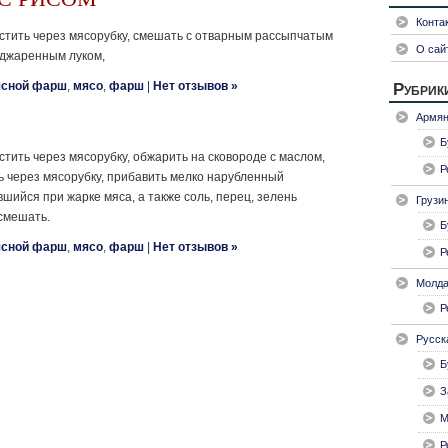
Конта
стить через мясорубку, смешать с отварным рассыпчатым
О сай
оджаренным луком,
сной фарш
,
мясо
,
фарш
|
Нет отзывов »
Рубрик
Армян
Б
тить через мясорубку, обжарить на сковороде с маслом,
Р
ь через мясорубку, прибавить мелко нарубленный
вшийся при жарке мяса, а также соль, перец, зелень
Грузи
 смешать.
Б
сной фарш
,
мясо
,
фарш
|
Нет отзывов »
Р
Молда
Р
Русск
Б
З
М
Р