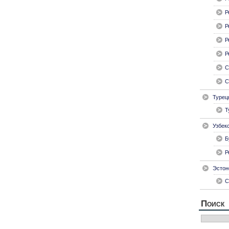
Р
Р
Р
Р
С
С
Турец
Т
Узбек
Б
Р
Эстон
С
Поиск