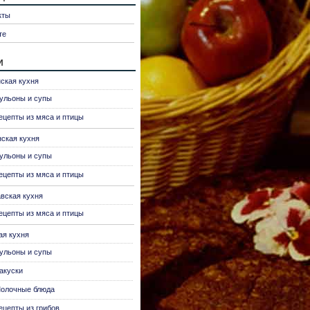
кты
те
и
ская кухня
ульоны и супы
ецепты из мяса и птицы
нская кухня
ульоны и супы
ецепты из мяса и птицы
вская кухня
ецепты из мяса и птицы
ая кухня
ульоны и супы
акуски
олочные блюда
ецепты из грибов